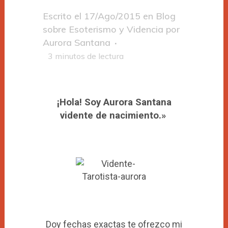
Escrito el
17/Ago/2015
en
Blog
sobre Esoterismo y Videncia
por
Aurora Santana
3
minutos de lectura
¡Hola! Soy Aurora Santana
vidente de nacimiento.»
Doy fechas exactas te ofrezco mi