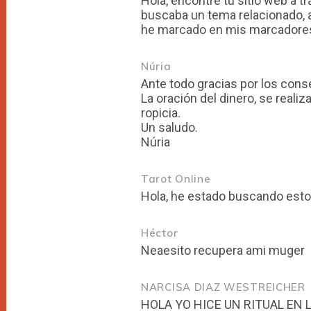
Hola, encontre tu sitio web a 
buscaba un tema relacionado, a
he marcado en mis marcadores
Núria
Ante todo gracias por los cons
La oración del dinero, se reali
ropicia.
Un saludo.
Núria
Tarot Online
Hola, he estado buscando esto 
Héctor
Neaesito recupera ami muger
NARCISA DIAZ WESTREICHER
HOLA YO HICE UN RITUAL EN LUNA LLENA Y ERA EN UN VASO COLOCAR UN BILLETE Y LLENARLO DE AZUCAR Y PONER ESTO A