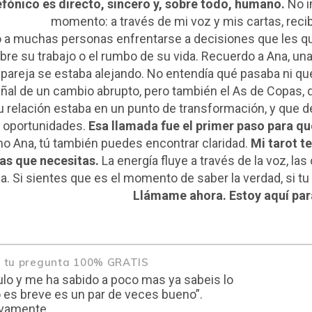
efónico es directo, sincero y, sobre todo, humano.
No i
momento: a través de mi voz y mis cartas, reci
o a muchas personas enfrentarse a decisiones que les qu
bre su trabajo o el rumbo de su vida. Recuerdo a Ana, 
pareja se estaba alejando. No entendía qué pasaba ni qué 
eñal de un cambio abrupto, pero también el As de Copas, 
 relación estaba en un punto de transformación, y que deb
oportunidades.
Esa llamada fue el primer paso para qu
o Ana, tú también puedes encontrar claridad.
Mi tarot t
as que necesitas.
La energía fluye a través de la voz, las 
ia. Si sientes que es el momento de saber la verdad, si tu
Llámame ahora. Estoy aquí par
az tu pregunta 100% GRATIS
ulo y me ha sabido a poco mas ya sabeis lo
o es breve es un par de veces bueno”.
evamente.