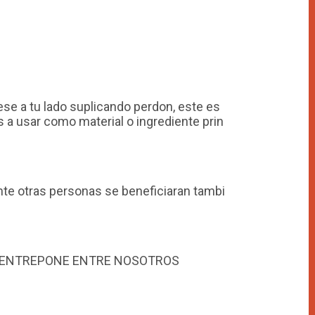
se a tu lado suplicando perdon, este es
a usar como material o ingrediente prin
nte otras personas se beneficiaran tambi
QUIERO QUE EL GRAN AMOR DE MI VIDA VUELVA A MI ,,YA QUE HAY UNA MUJER QUE SE ENTREPONE ENTRE NOSOTROS