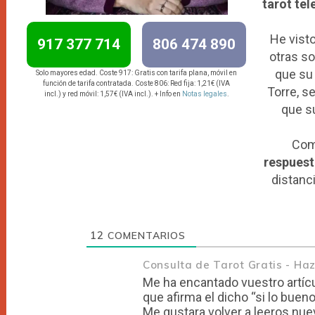
tarot tel
He vist
917 377 714
806 474 890
otras so
que su 
Solo mayores edad. Coste 917: Gratis con tarifa plana, móvil en
función de tarifa contratada. Coste 806: Red fija: 1,21€ (IVA
Torre, s
incl.) y red móvil: 1,57€ (IVA incl.). + Info en
Notas legales
.
que su
Com
respuest
distanc
12
COMENTARIOS
Consulta de Tarot Gratis - H
Me ha encantado vuestro artíc
que afirma el dicho “si lo buen
Me gustara volver a leeros nu