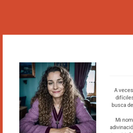
A veces
difícil
busca de
Mi nom
adivinaci