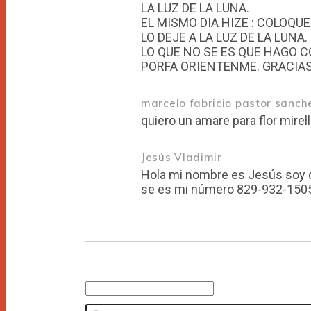
LA LUZ DE LA LUNA.
EL MISMO DIA HIZE : COLOQU
LO DEJE A LA LUZ DE LA LUNA.
LO QUE NO SE ES QUE HAGO 
PORFA ORIENTENME. GRACIA
marcelo fabricio pastor sanch
quiero un amare para flor mirell
Jesús Vladimir
Hola mi nombre es Jesús soy de santo domingo República Dominicana. Y quería ver si me comunico con usted por WhatsApp e
se es mi número 829-932-150