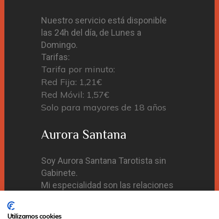
Nuestro servicio está disponible
las 24h del día, de Lunes a
Domingo.
Tarifas:
Tarifa por minuto:
Red Fija: 1,21€
Red Móvil: 1,57€
Solo para mayores de 18 años
Aurora Santana
Soy Aurora Santana Tarotista sin
Gabinete.
Mi especialidad son las relaciones
de pareja el Tarot del Amor, para el
cual tengo una tirada especial.
Utilizamos cookies