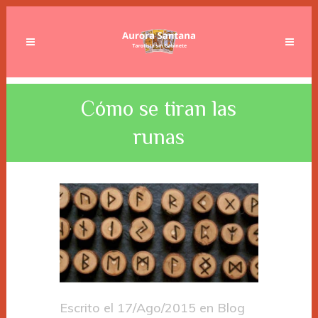
Cómo se tiran las
runas
Escrito el
17/Ago/2015
en
Blog